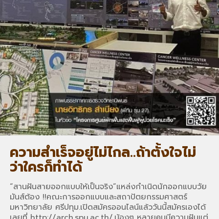
ความสำเร็จอยู่ไม่ไกล..ถ้าตั้งใจไม่
ว่าใครก็ทำได้
“สานฝันสายออกแบบให้เป็นจริง”แหล่งกำเนิดนักออกแบบวัย
มันส์ต้อง !!คณะการออกแบบและสถาปัตยกรรมศาสตร์
มหาวิทยาลัย ศรีปทุม.เปิดสมัครออนไลน์แล้ววันนี้สมัครเองได้
เลยที่ http://arch.spu.ac.th/.น้องๆ หลายคนมีความฝันแต่