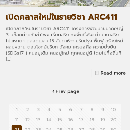
เปิดคลาสใหม่ในรายวิชา ARC411
เปิดคลาสใหม่ในรายวิชา ARC411 โครงการพัฒนาขนาดใหญ่
3 บล็อคย่านหัวลำโพง เรียนจริง ลงพื้นที่จริง คำนวณจริง
ไม่แหกตา ตลอดเวลา 15 สัปดาห์++ ปรับปรุง ฟื้นฟู สร้างใหม่
ผสมผสาน ตอบโจทย์บริบท สังคม เศรษฐกิจ ความยั่งยืน
(SDGs17 ) คนอยู่เดิม คนอยู่ใหม่ ทุกคนอยู่ดี โดยไม่ทิ้งถิ่นที่
[…]
Read more
Prev page
1
2
3
4
5
6
7
8
9
10
11
12
13
14
15
16
17
18
19
20