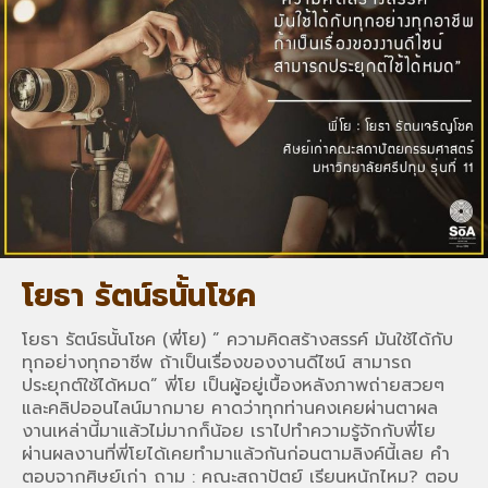
โยธา รัตน์ธนั้นโชค
โยธา รัตน์ธนั้นโชค (พี่โย) ” ความคิดสร้างสรรค์ มันใช้ได้กับ
ทุกอย่างทุกอาชีพ ถ้าเป็นเรื่องของงานดีไซน์ สามารถ
ประยุกต์ใช้ได้หมด” พี่โย เป็นผู้อยู่เบื้องหลังภาพถ่ายสวยๆ
และคลิปออนไลน์มากมาย คาดว่าทุกท่านคงเคยผ่านตาผล
งานเหล่านี้มาแล้วไม่มากก็น้อย เราไปทำความรู้จักกับพี่โย
ผ่านผลงานที่พี่โยได้เคยทำมาแล้วกันก่อนตามลิงค์นี้เลย คำ
ตอบจากศิษย์เก่า ถาม : คณะสถาปัตย์ เรียนหนักไหม? ตอบ