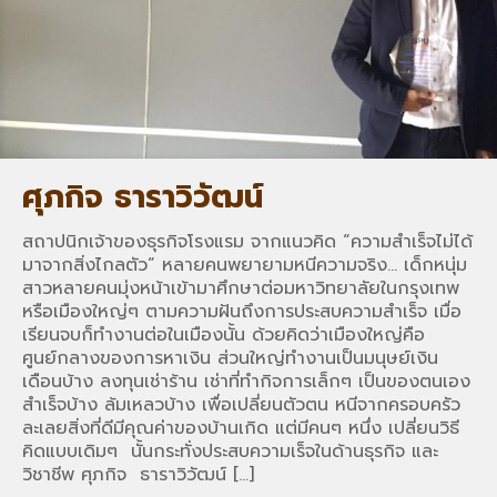
ศุภกิจ ธาราวิวัฒน์
สถาปนิกเจ้าของธุรกิจโรงแรม จากแนวคิด “ความสำเร็จไม่ได้
มาจากสิ่งไกลตัว” หลายคนพยายามหนีความจริง… เด็กหนุ่ม
สาวหลายคนมุ่งหน้าเข้ามาศึกษาต่อมหาวิทยาลัยในกรุงเทพ
หรือเมืองใหญ่ๆ ตามความฝันถึงการประสบความสำเร็จ เมื่อ
เรียนจบก็ทำงานต่อในเมืองนั้น ด้วยคิดว่าเมืองใหญ่คือ
ศูนย์กลางของการหาเงิน ส่วนใหญ่ทำงานเป็นมนุษย์เงิน
เดือนบ้าง ลงทุนเช่าร้าน เช่าที่ทำกิจการเล็กๆ เป็นของตนเอง
สำเร็จบ้าง ล้มเหลวบ้าง เพื่อเปลี่ยนตัวตน หนีจากครอบครัว
ละเลยสิ่งที่ดีมีคุณค่าของบ้านเกิด แต่มีคนๆ หนึ่ง เปลี่ยนวิธี
คิดแบบเดิมๆ นั้นกระทั่งประสบความเร็จในด้านธุรกิจ และ
วิชาชีพ ศุภกิจ ธาราวิวัฒน์
[…]