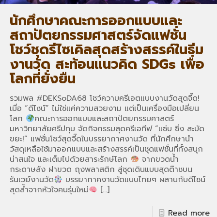
นักศึกษาคณะการออกแบบและ
สถาปัตยกรรมศาสตร์จัดแฟชั่น
โชว์ชุดรีไซเคิลสุดสร้างสรรค์ในธีม
งานวัด สะท้อนแนวคิด SDGs เพื่อ
โลกที่ยั่งยืน
รวมพล #DEKSoDA68 โชว์ความครีเอตแบบงานวัดสุดจี๊ด!
เมื่อ “ดีไซน์” ไม่ใช่แค่ความสวยงาม แต่เป็นเครื่องมือเปลี่ยน
โลก
คณะการออกแบบและสถาปัตยกรรมศาสตร์
มหาวิทยาลัยศรีปทุม จัดกิจกรรมสุดครีเอทีฟ “แซ่บ ซิ่ง สะบัด
ขยะ!” แฟชั่นโชว์สุดจี๊ดในบรรยากาศงานวัด ที่นักศึกษานำ
วัสดุเหลือใช้มาออกแบบและสร้างสรรค์เป็นชุดแฟชั่นที่ทั้งสนุก
น่าสนใจ และเต็มไปด้วยสาระรักษ์โลก
จากขวดน้ำ
กระดาษลัง ฝาขวด ถุงพลาสติก สู่ชุดเดินแบบสุดต๊าชบน
รันเวย์งานวัด
บรรยากาศงานวัดแบบไทยๆ ผสานกับดีไซน์
สุดล้ำจากหัวใจคนรุ่นใหม่
[…]
Read more