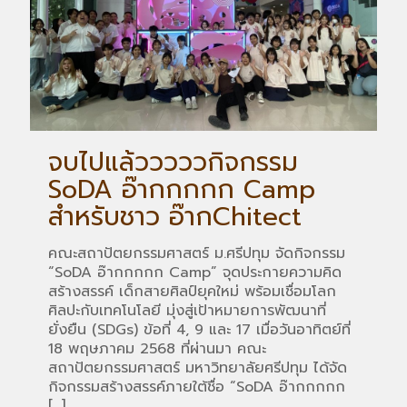
จบไปแล้วววววกิจกรรม
SoDA อ๊ากกกกก Camp
สำหรับชาว อ๊ากChitect
คณะสถาปัตยกรรมศาสตร์ ม.ศรีปทุม จัดกิจกรรม
“SoDA อ๊ากกกกก Camp” จุดประกายความคิด
สร้างสรรค์ เด็กสายศิลป์ยุคใหม่ พร้อมเชื่อมโลก
ศิลปะกับเทคโนโลยี มุ่งสู่เป้าหมายการพัฒนาที่
ยั่งยืน (SDGs) ข้อที่ 4, 9 และ 17 เมื่อวันอาทิตย์ที่
18 พฤษภาคม 2568 ที่ผ่านมา คณะ
สถาปัตยกรรมศาสตร์ มหาวิทยาลัยศรีปทุม ได้จัด
กิจกรรมสร้างสรรค์ภายใต้ชื่อ “SoDA อ๊ากกกกก
[…]