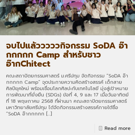
จบไปแล้วววววกิจกรรม SoDA อ๊า
กกกกก Camp สำหรับชาว
อ๊ากChitect
คณะสถาปัตยกรรมศาสตร์ ม.ศรีปทุม จัดกิจกรรม “SoDA อ๊า
กกกกก Camp” จุดประกายความคิดสร้างสรรค์ เด็กสาย
ศิลป์ยุคใหม่ พร้อมเชื่อมโลกศิลปะกับเทคโนโลยี มุ่งสู่เป้าหมาย
การพัฒนาที่ยั่งยืน (SDGs) ข้อที่ 4, 9 และ 17 เมื่อวันอาทิตย์
ที่ 18 พฤษภาคม 2568 ที่ผ่านมา คณะสถาปัตยกรรมศาสตร์
มหาวิทยาลัยศรีปทุม ได้จัดกิจกรรมสร้างสรรค์ภายใต้ชื่อ
“SoDA อ๊ากกกกก
[…]
Read more