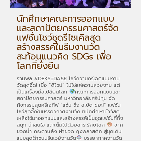
นักศึกษาคณะการออกแบบ
และสถาปัตยกรรมศาสตร์จัด
แฟชั่นโชว์ชุดรีไซเคิลสุด
สร้างสรรค์ในธีมงานวัด
สะท้อนแนวคิด SDGs เพื่อ
โลกที่ยั่งยืน
รวมพล #DEKSoDA68 โชว์ความครีเอตแบบงาน
วัดสุดจี๊ด! เมื่อ “ดีไซน์” ไม่ใช่แค่ความสวยงาม แต่
เป็นเครื่องมือเปลี่ยนโลก
คณะการออกแบบและ
สถาปัตยกรรมศาสตร์ มหาวิทยาลัยศรีปทุม จัด
กิจกรรมสุดครีเอทีฟ “แซ่บ ซิ่ง สะบัด ขยะ!” แฟชั่น
โชว์สุดจี๊ดในบรรยากาศงานวัด ที่นักศึกษานำวัสดุ
เหลือใช้มาออกแบบและสร้างสรรค์เป็นชุดแฟชั่นที่ทั้ง
สนุก น่าสนใจ และเต็มไปด้วยสาระรักษ์โลก
จาก
ขวดน้ำ กระดาษลัง ฝาขวด ถุงพลาสติก สู่ชุดเดิน
แบบสุดต๊าชบนรันเวย์งานวัด
บรรยากาศงานวัด