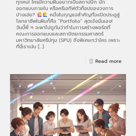
ทุกคน! ใครมีความฝันอยากเป็นสถาปนิก นัก
ออกแบบภายใน หรือครีเอทีฟตัวท็อปของวงการ
บ้างเอ่ย?
หนึ่งในกุญแจสำคัญที่จะเปิดประตูสู่
โลกอาชีพในฝันก็คือ “Portfolio” สุดเจ๋งนั่นเอง!
วันนี้พี่ ๆ จะพาไปดูกันว่าทำไมการสร้างพอร์ตที่
คณะการออกแบบและสถาปัตยกรรมศาสตร์
มหาวิทยาลัยศรีปทุม (SPU) ถึงพิเศษกว่าใคร เพราะ
ที่นี่เราเน้น
[…]
Read more