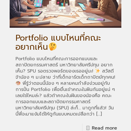
Portfolio แบบไหนที่คณะ
อยากเห็น
Portfolio แบบไหนที่คณะการออกแบบและ
สถาปัตยกรรมศาสตร์ มหาวิทยาลัยศรีปทุม อยาก
เห็น? SPU รอตรวจพอร์ตของเธออยู่นะ!
สวัสดี
จ้าน้อง ๆ ม.ปลาย ว่าที่เด็กอาร์ตเด็กถาปัตย์ทุกคน!
พี่รู้ว่าตอนนี้น้อง ๆ หลายคนกำลังง่วนอยู่กับ
การปั่น Portfolio เพื่อยื่นเข้าคณะในฝันกันอยู่แน่ ๆ
เลยใช่ไหมล่ะ? แล้วถ้าคณะในฝันของน้องคือ คณะ
การออกแบบและสถาปัตยกรรมศาสตร์
มหาวิทยาลัยศรีปทุม (SPU) ล่ะก็… มาถูกที่แล้ว! วัน
นี้พี่จะมาแง้มไต๋ให้ดูกันแบบหมดเปลือกว่า
[…]
Read more