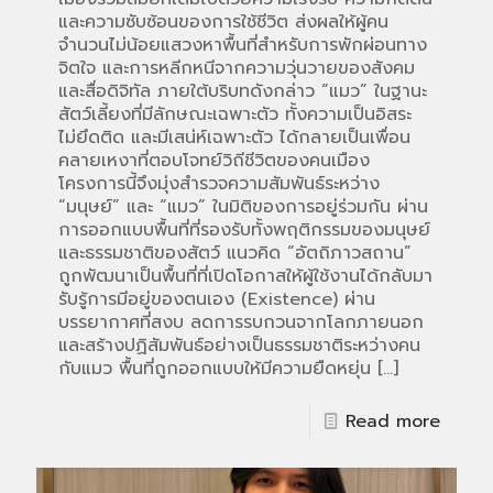
และความซับซ้อนของการใช้ชีวิต ส่งผลให้ผู้คน
จำนวนไม่น้อยแสวงหาพื้นที่สำหรับการพักผ่อนทาง
จิตใจ และการหลีกหนีจากความวุ่นวายของสังคม
และสื่อดิจิทัล ภายใต้บริบทดังกล่าว “แมว” ในฐานะ
สัตว์เลี้ยงที่มีลักษณะเฉพาะตัว ทั้งความเป็นอิสระ
ไม่ยึดติด และมีเสน่ห์เฉพาะตัว ได้กลายเป็นเพื่อน
คลายเหงาที่ตอบโจทย์วิถีชีวิตของคนเมือง
โครงการนี้จึงมุ่งสำรวจความสัมพันธ์ระหว่าง
“มนุษย์” และ “แมว” ในมิติของการอยู่ร่วมกัน ผ่าน
การออกแบบพื้นที่ที่รองรับทั้งพฤติกรรมของมนุษย์
และธรรมชาติของสัตว์ แนวคิด “อัตถิภาวสถาน”
ถูกพัฒนาเป็นพื้นที่ที่เปิดโอกาสให้ผู้ใช้งานได้กลับมา
รับรู้การมีอยู่ของตนเอง (Existence) ผ่าน
บรรยากาศที่สงบ ลดการรบกวนจากโลกภายนอก
และสร้างปฏิสัมพันธ์อย่างเป็นธรรมชาติระหว่างคน
กับแมว พื้นที่ถูกออกแบบให้มีความยืดหยุ่น
[…]
Read more