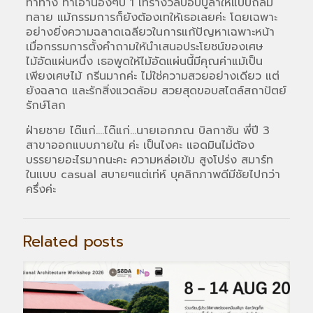
ท่าทาง ทำเอาน้องๆปี 1 เทรางวัลป็อปปูล่าให้แบบถล่ม
ทลาย แม้กรรมการก็ยังต้องเทให้เธอเลยค่ะ โดยเฉพาะ
อย่างยิ่งความฉลาดเฉลียวในการแก้ปัญหาเฉพาะหน้า
เมื่อกรรมการตั้งคำถามให้นำเสนอประโยชน์ของเศษ
ไม้อัดแผ่นหนึ่ง เธอพูดให้ไม้อัดแผ่นนี้มีคุณค่าแม้เป็น
เพียงเศษไม้ กรีนมากค่ะ ไม่ใช่ความสวยอย่างเดียว แต่
ยังฉลาด และรักสิ่งแวดล้อม สวยสุดขอบสไตล์สถาปัตย์
รักษ์โลก
ฝ่ายชาย ได๊แก่….ได๊แก่…นายเอกภณ บิลกาซัน พี่ปี 3
สาขาออกแบบภายใน ค่ะ เป็นไงคะ แอดมินไม่ต้อง
บรรยายอะไรมากนะคะ ความหล่อเข้ม สูงโปร่ง สมาร์ท
ในแบบ casual สบายๆแต่เท่ห์ บุคลิกภาพดีมีชัยไปกว่า
ครึ่งค่ะ
Related posts