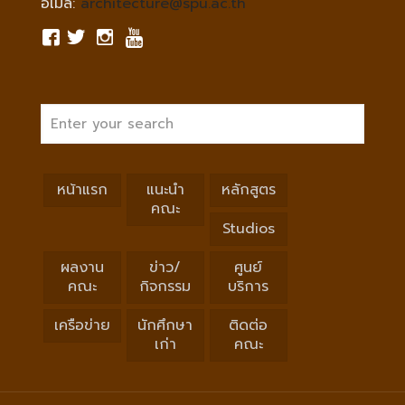
อีเมล์:
architecture@spu.ac.th
หน้าแรก
แนะนำ
หลักสูตร
คณะ
Studios
ผลงาน
ข่าว/
ศูนย์
คณะ
กิจกรรม
บริการ
เครือข่าย
นักศึกษา
ติดต่อ
เก่า
คณะ