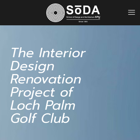
The Interior
Design
Renovation
Project of
Loch Palm
Golf Club