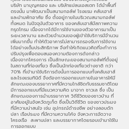
บริษัท มาบุญครอง และ บริษัทแปลนเอสเตท ได้นำพื้นที่
ตรงนั้น มาพัฒนาเป็นสนามกอล์ฟ โรงแรม คลับเฮาส์
และบ้านพักอาศัย ซึ่ง ตั้งอยู่ภายในบริเวณสนามกอล์ฟ
ทั้งหมด ในปัจจุบันตัวอาคาร ของคลับเฮาส์มีสภาพความ
ทรุดโทรม เนื่องจากได้มีการใช้งานของตัวอาคารมาเป็น
ระยะเวลานาน และด้วยจำนวนของผู้เข้าใช้บริการมีจำนวน
เพิ่มมากขึ้น ทำให้ตัวอาคารไม่สามารถรองรับการใช้งาน
ได้อย่างเต็มประสิทธิภาพ จึงทำให้เกิดแนวคิดที่จะทำการ
ปรับปรุงเพื่อตอบสนองความต้องการดังกล่าว
เนื่องจากโครงการ เป็นลักษณะของสนามกอล์ฟที่ตั้งอยู่
ในสถานที่ท่องเที่ยว ซึ่งเป็นนักท่องเที่ยวต่างชาติ กว่า
70% ที่เข้ามาใช้บริการดังนั้นการออกแบบทั้งคลับเฮาส์
และโรงแรมทินิดี จึงต้องการออกแบบภายในอาคารให้มี
ลักษณะของบรรยากาศที่มีความใกล้ชิดกับธรรมชาติโดย
มีการออกแบบที่มีแนวความคิด มาจาก ชาวเล ซึ่ง เป็น
ลักษณะของการนำบรรยากาศ วิถีชีวิตของชาวบ้าน ที่
อาศัยอยู่ในจังหวัดภูเก็ต ซึ่งเป็นวิถีชีวิต ของชาวประมง
ที่มีความน่าสนใจ เช่น อุปกรณ์ดำรงชีพ อย่างลอบดัก
ปลา เรือประมง ที่มีความความโค้ง จังหวะการจัดวาง
โครงเรือ สะพานปลา และบรรยากาศโดยรอบเข้ามาใช้ใน
การออกแบบ