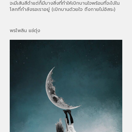
จะมีเส้นสีดำแต่ก็มีบางสิ่งที่ทำให้เบิกบานใจพร้อมที่จะไปใน
โลกที่กำลังรอเราอยู่ (เบิกบานด้วยใจ ถึงกายไม่อิสระ)
พรไพลิน แซ่ตุ่ง