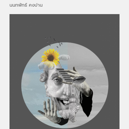
นนทพัทธ์ คงปาน