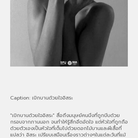
Caption: เบิกบานด้วยใจอิสระ
"เบิกบานด้วยใจอิสระ" สื่อถึงมนุษย์คนนึงที่ถูกบีบด้วย
กรอบจากภานนอก จนทำให้รู้สึกอึดอัดใจ แต่หัวใจที่ถูกถือ
ด้วยตัวเองเป็นหัวใจที่เต็มไปด้วยดอกไม้บานและผีเสื้อที่
แปลว่า อิสระ เปรียบเสมือนเรื่องราวต่างๆในแต่ละวันที่แม้