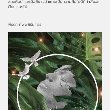
ส่วนผืนน้ำและมือสีขาวดำแทนเป็นความฝันไม่ดีที่กำลังจะ
ดึงเราลงไป
พีรดา ทัพพสิริยากร