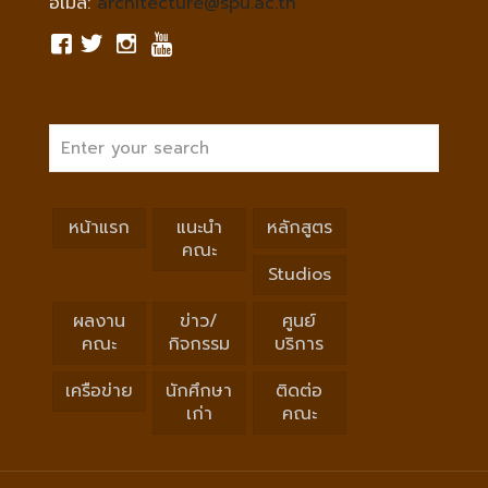
อีเมล์:
architecture@spu.ac.th
หน้าแรก
แนะนำ
หลักสูตร
คณะ
Studios
ผลงาน
ข่าว/
ศูนย์
คณะ
กิจกรรม
บริการ
เครือข่าย
นักศึกษา
ติดต่อ
เก่า
คณะ