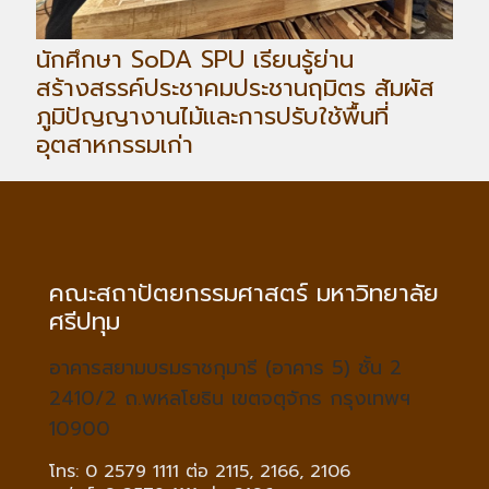
นักศึกษา SoDA SPU เรียนรู้ย่าน
สร้างสรรค์ประชาคมประชานฤมิตร สัมผัส
ภูมิปัญญางานไม้และการปรับใช้พื้นที่
อุตสาหกรรมเก่า
คณะสถาปัตยกรรมศาสตร์ มหาวิทยาลัย
ศรีปทุม
อาคารสยามบรมราชกุมารี (อาคาร 5) ชั้น 2
2410/2 ถ.พหลโยธิน เขตจตุจักร กรุงเทพฯ
10900
โทร: 0 2579 1111 ต่อ 2115, 2166, 2106