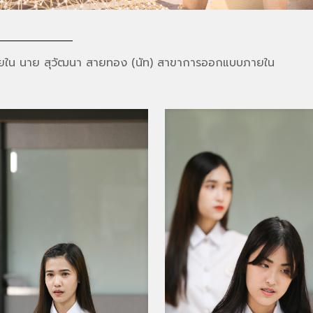
ยใน นาย สุวัฒนา สายทอง (นัท) สาขาการออกแบบภายใน