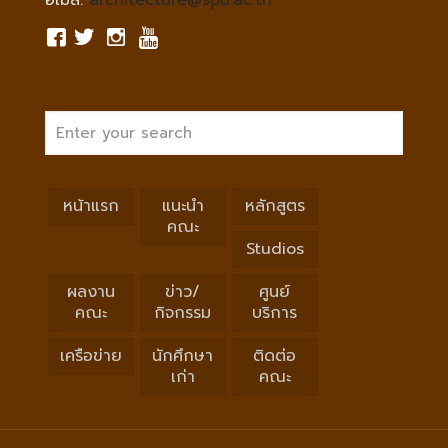
อีเมล์:
architecture@spu.ac.th
หน้าแรก
แนะนำ
หลักสูตร
คณะ
Studios
ผลงาน
ข่าว/
ศูนย์
คณะ
กิจกรรม
บริการ
เครือข่าย
นักศึกษา
ติดต่อ
เก่า
คณะ