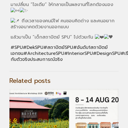
มาเปลี่ยน “ไอเดีย” ให้กลายเป็นผลงานที่โลกต้องมอง
ถึงเวลาของคนมีไฟ คนชอบคิดต่าง และคนอยาก
สร้างอนาคตด้วยงานออกแบบ
แล้วมาเป็น “เด็กสถาปัตย์ SPU” ไปด้วยกัน
#SPU
#DekSPU
#สถาปัตย์SPU
#อันดับ1สถาปัตย์
เอกชน
#ArchitectureSPU
#InteriorSPU
#DesignSPU
#เร
กับตัวจริงประสบการณ์จริง
Related posts