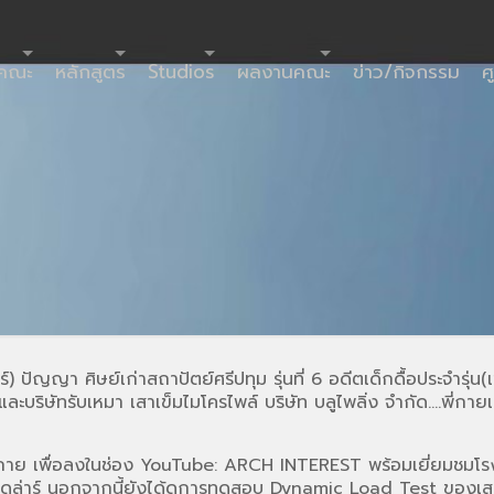
ำคณะ
หลักสูตร
Studios
ผลงานคณะ
ข่าว/กิจกรรม
ศ
 ปัญญา ศิษย์เก่าสถาปัตย์ศรีปทุม รุ่นที่ 6 อดีตเด็กดื้อประจำรุ่น(เ
ะบริษัทรับเหมา เสาเข็มไมโครไพล์ บริษัท บลูไพลิ่ง จำกัด….พี่กายเต
์พี่กาย เพื่อลงในช่อง YouTube: ARCH INTEREST
พร้อมเยี่ยมชมโร
ดูล่าร์ นอกจากนี้ยังได้ดูการทดสอบ Dynamic Load Test ของเสาเ