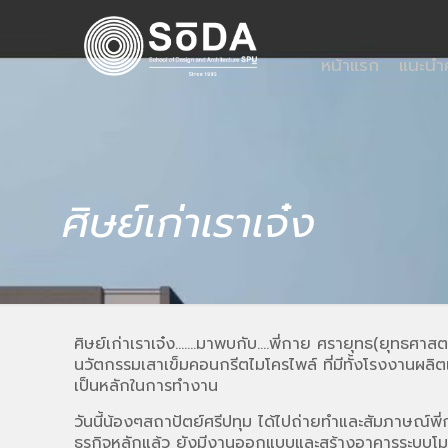
หน้าแรก
แนะน
ศิษย์เก่าเราเจ๋ง
ศิษย์เก่าเราเจ๋ง…….มาพบกับ….พี่กาย ศรายุทธ(ยุทธศาสตร์)
นวัตกรรมเสาเข็มคอนกรีตไมโครไพล์ ที่มีทั้งโรงงานผลิตแล
เป็นหลักในการทำงาน
วันนี้น้องๆสถาปัตย์ศรีปทุม ได้ไปถ่ายทำและสัมภาษณ
ธุรกิจหลักแล้ว ยังมีงานออกแบบและสร้างอาคารระบบโม