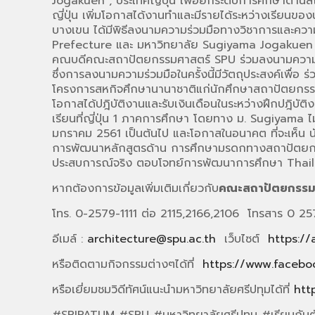
Jogakuen , ประเทศญี่ปุ่น เพื่อยกระดับการศึกษาด้า
ญี่ปุ่น เพิ่มโอกาสได้งานทำและมีรายได้ระหว่างเรียน
บางเขน ได้มีพิธีลงนามความร่วมมือทางวิชาการและคว
Prefecture และ มหาวิทยาลัย Sugiyama Jogakuen ,ประ
คณบดีคณะสถาปัตยกรรมศาสตร์ SPU ร่วมลงนามความร่วมมื
ซึ่งการลงนามความร่วมมือในครั้งนี้มีวัตถุประสงค์เพื
โครงการสหกิจศึกษานานาชาติแก่นักศึกษาสถาปัตยกรรมศา
โอกาสได้ปฎิบัติงานและรับเงินเดือนในระหว่างฝึกปฎิบั
เรียนที่ญี่ปุ่น 1 ภาคการศึกษา โดยทาง ม. Sugiyama ไม่
มกราคม 2561 เป็นต้นไป และโอกาสในอนาคต ที่จะเห็น น
การพัฒนาหลักสูตรด้าน การศึกษามรดกทางสถาปัตยกรรม
ประสบการณ์จริง ตอบโจทย์การพัฒนาการศึกษา Thai
หากต้องการข้อมูลเพิ่มเติมเกี่ยวกับ
คณะสถาปัตยกรรม
โทร. 0-2579-1111 ต่อ 2115,2166,2106 โทรสาร 0 2
อีเมล์ :
architecture@spu.ac.th
เว็บไซต์
https://
หรือติดตามกิจกรรมต่างๆได้ที่
https://www.facebo
หรือเยี่ยมชมวิดีทัศน์แนะนำมหาวิทยาลัยศรีปทุมได้ที่
htt
#SRIPATUM #SPU #มหาวิทยาลัยศรีปทุม #เรียนกับต