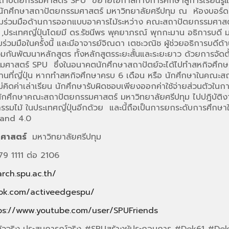
นสถาปัตยกรรมศาสตร์ SPU ขยายโอกาสทางการศึกษาสู่การเรียนรู้แ
ของนักศึกษาสถาปัตยกรรมศาสตร์ มหาวิทยาลัยศรีปทุม ณ ห้องบอร์ดร
ามร่วมมือด้านการออกแบบอาคารไม้ระหว่าง คณะสถาปัตยกรรมศาสตร
เทศญี่ปุ่นโดยมี ดร.รัชนีพร พุคยาภรณ์ พุกกะมาน อธิการบดี มห
อในครั้งนี้ และมีอาจารย์จิณดา เตชะวณิช ผู้ช่วยอธิการบดีด้าน
่อ ร่วมกันพัฒนาหลักสูตร ทั้งหลักสูตรระยะสั้นและระยะยาว ด้วยก
สตร์ SPU ซึ่งในอนาคตนักศึกษาสถาปัตย์จะได้ไปทำสหกิจศึกษาในเทอ
ติงานที่ญี่ปุ่น หากทำสหกิจศึกษาครบ 6 เดือน หรือ นักศึกษาในคณ
คิดค่าเล่าเรียน นักศึกษารับผิดชอบเพียงออกค่าใช้จ่ายส่วนตัวในกา
ักศึกษาคณะสถาปัตยกรรมศาสตร์ มหาวิทยาลัยศรีปทุม ไปปฎิบัติงาน
ไม้ ในประเทศญี่ปุ่นอีกด้วย และนี้ถือเป็นการยกระดับการศึกษ
land 4.0
ศาสตร์
มหาวิทยาลัยศรีปทุม
579 1111 ต่อ 2106
arch.spu.ac.th/
ok.com/activeedgespu/
ps://www.youtube.com/user/SPUFriends
ัวจริง ประสบการณ์จริง #SPUสร้างผู้ประกอบการ #Dek61 #De