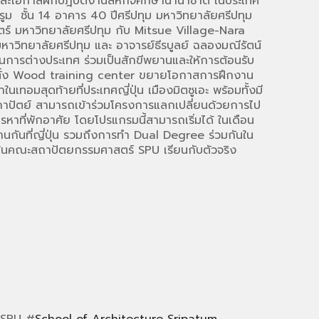
ละโอกาสฝึกปฎิบัติงานสหกิจศึกษานานาชาติ ในประเทศ
ูม ชั้น 14 อาคาร 40 ปีศรีปทุม มหาวิทยาลัยศรีปทุม
์ มหาวิทยาลัยศรีปทุม กับ Mitsue Village-Nara
าวิทยาลัยศรีปทุม และ อาจารย์ธีรบูลย์ ฉลองมณีรัตน์
การต่างประเทศ ร่วมเป็นสักขีพยานและให้การต้อนรับ
ารจัดตั้ง Wood training center ขยายโอกาสการฝึกงาน
มสุดท้ายที่ประเทศญี่ปุ่น เมืองมิตซูเอะ พร้อมทั้งมี
ะสถาปัตย์ สามารถเข้าร่วมโครงการแลกเปลี่ยนด้วยการไป
รหาที่พักอาศัย โดยโปรแกรมนี้สามารถเริ่มได้ ในเดือน
กันที่ญี่ปุ่น รวมถึงการทำ Dual Degree ร่วมกันใน
าในคณะสถาปัตยกรรมศาสตร์ SPU เรียนกับตัวจริง
kSPU #
School of Architecture Sripatum