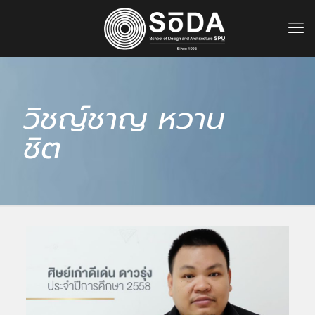
วิชญ์ชาญ หวาน
ชิต