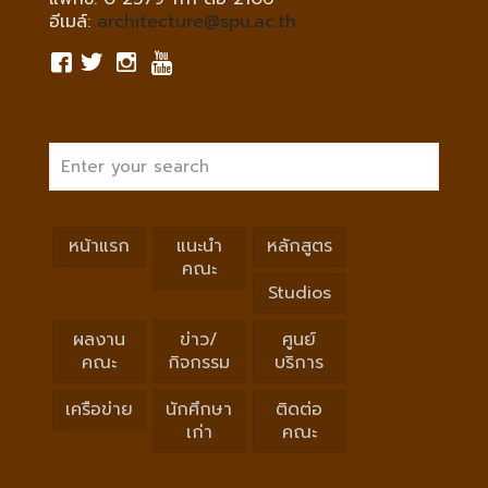
อีเมล์:
architecture@spu.ac.th
หน้าแรก
แนะนำ
หลักสูตร
คณะ
Studios
ผลงาน
ข่าว/
ศูนย์
คณะ
กิจกรรม
บริการ
เครือข่าย
นักศึกษา
ติดต่อ
เก่า
คณะ