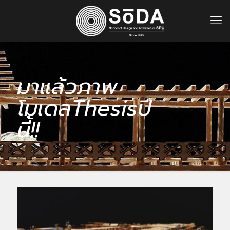
มาแล้วภาพ
โมเดลThesisปี
นี้!!