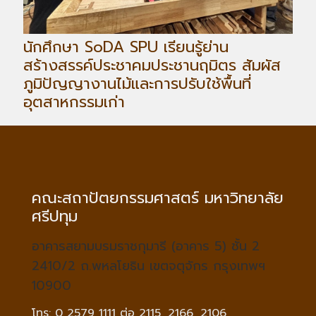
นักศึกษา SoDA SPU เรียนรู้ย่าน
สร้างสรรค์ประชาคมประชานฤมิตร สัมผัส
ภูมิปัญญางานไม้และการปรับใช้พื้นที่
อุตสาหกรรมเก่า
คณะสถาปัตยกรรมศาสตร์ มหาวิทยาลัย
ศรีปทุม
อาคารสยามบรมราชกุมารี (อาคาร 5) ชั้น 2
2410/2 ถ.พหลโยธิน เขตจตุจักร กรุงเทพฯ
10900
โทร: 0 2579 1111 ต่อ 2115, 2166, 2106