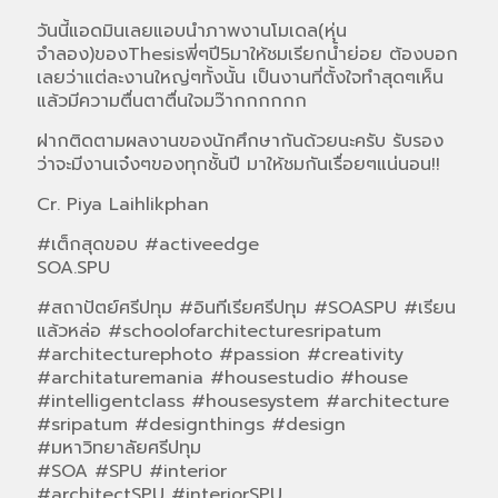
วันนี้แอดมินเลยแอบนำภาพงานโมเดล(หุ่น
จำลอง)ของThesisพี่ๆปี5มาให้ชมเรียกน้ำย่อย ต้องบอก
เลยว่าแต่ละงานใหญ่ๆทั้งนั้น เป็นงานที่ตั้งใจทำสุดๆเห็น
แล้วมีความตื่นตาตื่นใจมว๊ากกกกกก
ฝากติดตามผลงานของนักศึกษากันด้วยนะครับ รับรอง
ว่าจะมีงานเจ๋งๆของทุกชั้นปี มาให้ชมกันเรื่อยๆแน่นอน!!
Cr. Piya Laihlikphan
#เต็กสุดขอบ #activeedge
SOA.SPU
#สถาปัตย์ศรีปทุม #อินทีเรียศรีปทุม #SOASPU #เรียน
แล้วหล่อ #schoolofarchitecturesripatum
#architecturephoto #passion #creativity
#architaturemania #housestudio #house
#intelligentclass #housesystem #architecture
#sripatum #designthings #design
#มหาวิทยาลัยศรีปทุม
#SOA #SPU #interior
#architectSPU #interiorSPU