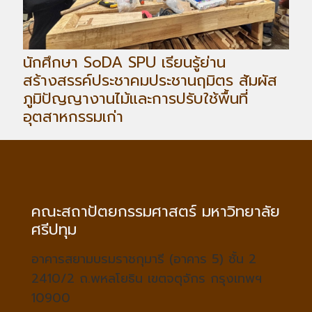
นักศึกษา SoDA SPU เรียนรู้ย่าน
สร้างสรรค์ประชาคมประชานฤมิตร สัมผัส
ภูมิปัญญางานไม้และการปรับใช้พื้นที่
อุตสาหกรรมเก่า
คณะสถาปัตยกรรมศาสตร์ มหาวิทยาลัย
ศรีปทุม
อาคารสยามบรมราชกุมารี (อาคาร 5) ชั้น 2
2410/2 ถ.พหลโยธิน เขตจตุจักร กรุงเทพฯ
10900