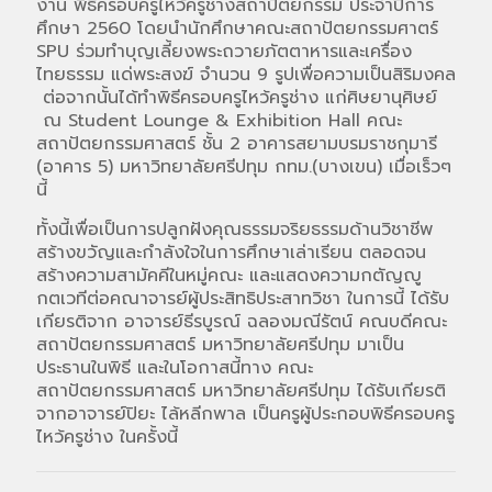
งาน พิธีครอบครูไหว้ครูช่างสถาปัตยกรรม ประจำปีการ
ศึกษา 2560 โดยนำนักศึกษาคณะสถาปัตยกรรมศาตร์
SPU ร่วมทำบุญเลี้ยงพระถวายภัตตาหารและเครื่อง
ไทยธรรม แด่พระสงฆ์ จำนวน 9 รูปเพื่อความเป็นสิริมงคล
ต่อจากนั้นได้ทำพิธีครอบครูไหว้ครูช่าง แก่ศิษยานุศิษย์
ณ Student Lounge & Exhibition Hall คณะ
สถาปัตยกรรมศาสตร์ ชั้น 2 อาคารสยามบรมราชกุมารี
(อาคาร 5) มหาวิทยาลัยศรีปทุม กทม.(บางเขน) เมื่อเร็วๆ
นี้
ทั้งนี้เพื่อเป็นการปลูกฝังคุณธรรมจริยธรรมด้านวิชาชีพ
สร้างขวัญและกำลังใจในการศึกษาเล่าเรียน ตลอดจน
สร้างความสามัคคีในหมู่คณะ และแสดงความกตัญญู
กตเวทีต่อคณาจารย์ผู้ประสิทธิประสาทวิชา ในการนี้ ได้รับ
เกียรติจาก อาจารย์ธีรบูรณ์ ฉลองมณีรัตน์ คณบดีคณะ
สถาปัตยกรรมศาสตร์ มหาวิทยาลัยศรีปทุม มาเป็น
ประธานในพิธี และในโอกาสนี้ทาง คณะ
สถาปัตยกรรมศาสตร์ มหาวิทยาลัยศรีปทุม ได้รับเกียรติ
จากอาจารย์ปิยะ ไล้หลีกพาล เป็นครูผู้ประกอบพิธีครอบครู
ไหว้ครูช่าง ในครั้งนี้