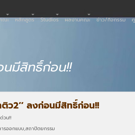
ำคณะ
หลักสูตร
Studios
ผลงานคณะ
ข่าว/กิจกรรม
ศ
นมีสิทธิ์ก่อน!!
าติว2’’ ลงก่อนมีสิทธิ์ก่อน!!
ด่วน!!
ปะ,การออกแบบ,สถาปัตยกรรม