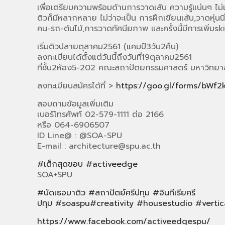
เพื่อเตรียมความพร้อมด้านการวาดเส้น ความรู้แน่นๆ ไม่เสี
ติวก็มีหลากหลาย ไม่ว่าจะเป็น การฝึกเขียนเส้น,วาดหุ
คน-รถ-ต้นไม้,การวาดทัศนียภาพ และครั้งนี้มีการเพิ่มskil
เริ่มติวปลายตุลาคม2561 (แคมป์3วัน2คืน)
ลงทะเบียนได้ตั้งแต่วันนี้ถึงวันที่19ตุลาคม2561
ที่ชั้น2ห้อง5-202 คณะสถาปัตยกรรมศาสตร์ มหาวิทยาล
ลงทะเบียนสมัครได้ที่ >
https://goo.gl/forms/bWf
สอบถามข้อมูลเพิ่มเติม
เบอร์โทรศัพท์ 02-579-1111 ต่อ 2166
หรือ 064-6906507
ID Line@ : @SOA-SPU
E-mail : architecture@spu.ac.th
#
เต็กสุดขอบ
#
activeedge
SOA+SPU
#
นัดเธอมาติว
#
สถาปัตย์ศรีปทุม
#
อินทีเรียศรี
ปทุม
#
soaspu
#
creativity
#
housestudio
#
verti
https://www.facebook.com/activeedgespu/