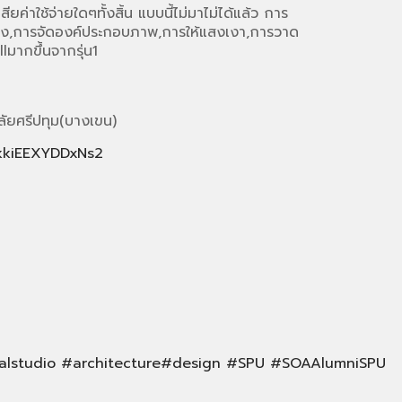
ยค่าใช้จ่ายใดๆทั้งสิ้น แบบนี้ไม่มาไม่ได้แล้ว การ
่นนิ่ง,การจัดองค์ประกอบภาพ,การให้แสงเงา,การวาด
lมากขึ้นจากรุ่น1
ัยศรีปทุม(บางเขน)
2kkiEEXYDDxNs2
calstudio
#
architecture
#
design
#
SPU
#
SOAAlumniSPU