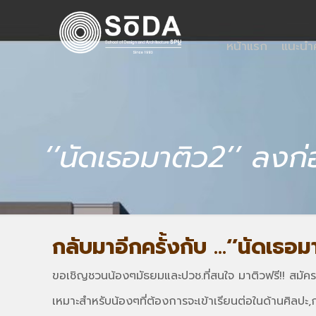
หน้าแรก
แนะน
‘’นัดเธอมาติว2’’ ลงก่อ
กลับมาอีกครั้งกับ ...‘’นัดเธอม
ขอเชิญชวนน้องๆมัธยมและปวช.ที่สนใจ มาติวฟรี!! สมัคร
เหมาะสำหรับน้องๆที่ต้องการจะเข้าเรียนต่อในด้านศิล