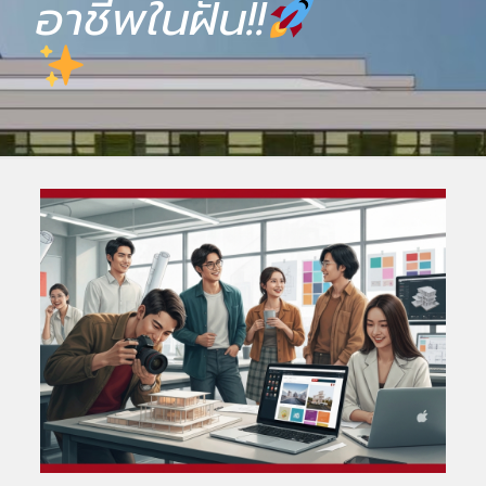
อาชีพในฝัน!!