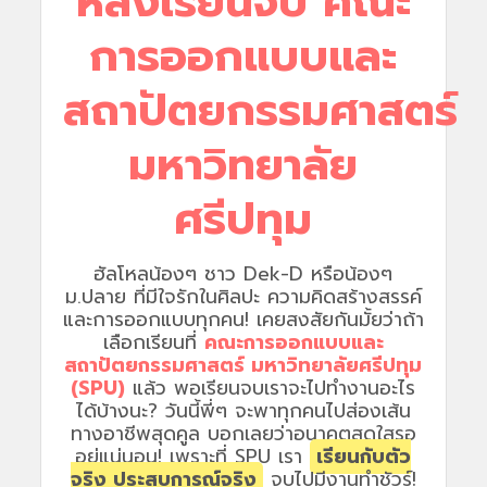
หลังเรียนจบ คณะ
การออกแบบและ
สถาปัตยกรรมศาสตร์
มหาวิทยาลัย
ศรีปทุม
ฮัลโหลน้องๆ ชาว Dek-D หรือน้องๆ
ม.ปลาย ที่มีใจรักในศิลปะ ความคิดสร้างสรรค์
และการออกแบบทุกคน! เคยสงสัยกันมั้ยว่าถ้า
เลือกเรียนที่
คณะการออกแบบและ
สถาปัตยกรรมศาสตร์ มหาวิทยาลัยศรีปทุม
(SPU)
แล้ว พอเรียนจบเราจะไปทำงานอะไร
ได้บ้างนะ? วันนี้พี่ๆ จะพาทุกคนไปส่องเส้น
ทางอาชีพสุดคูล บอกเลยว่าอนาคตสดใสรอ
อยู่แน่นอน! เพราะที่ SPU เรา
เรียนกับตัว
จริง ประสบการณ์จริง
จบไปมีงานทำชัวร์!