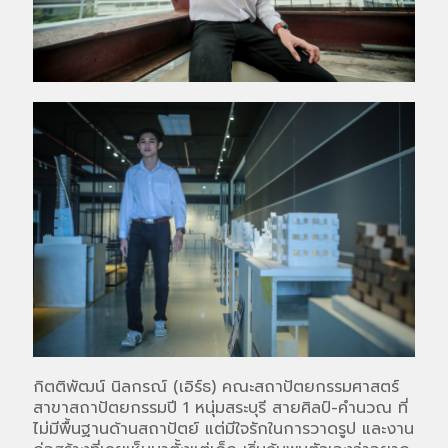
กิตติพัฒน์ นิลกรณ์ (เอิร์ธ) คณะสถาปัตยกรรมศาสตร์
สาขาสถาปัตยกรรมปี 1 หนุ่มสระบุรี สายศิลป์-คำนวณ ที่
ไม่มีพื้นฐานด้านสถาปัตย์ แต่มีใจรักในการวาดรูป และงาน