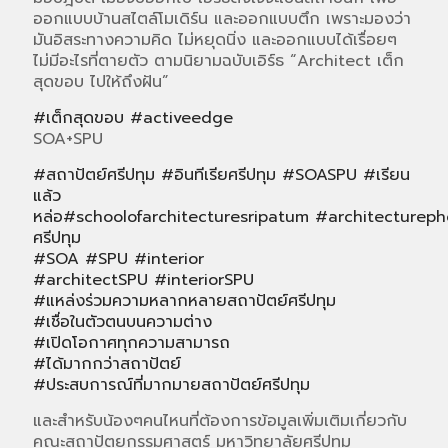
ออกแบบบ้านสไตล์โมเดิร์น และออกแบบตึก เพราะมองว่า
มันอิสระทางความคิด ไม่หยุดนิ่ง และออกแบบได้เรื่อยๆ
ไม่มีอะไรที่ตายตัว ตามนิยามฉบับเอิร์ธ “Architect เต็ก
สุดขอบ ไปให้ถึงฝัน”
#
เต็กสุดขอบ
#
activeedge
SOA+SPU
#
สถาปัตย์ศรีปทุม
#
อินทีเรียศรีปทุม
#
SOASPU
#
เรียน
แล้ว
หล่อ
#
schoolofarchitecturesripatum
#
architectureph
ศรีปทุม
#
SOA
#
SPU
#
interior
#
architectSPU
#
interiorSPU
#
แหล่งร่วมความหลากหลายสถาปัตย์ศรีปทุม
#
เชื่อในตัวตนบนความต่าง
#
เปิดโอกาศทุกความสามารถ
#
ได้มากกว่าสถาปัตย์
#
ประสบการณ์ที่มากมายสถาปัตย์ศรีปทุม
และสำหรับน้องๆคนไหนที่ต้องการข้อมูลเพิ่มเติมเกี่ยวกับ
คณะสถาปัตยกรรมศาสตร์ มหาวิทยาลัยศรีปทุม