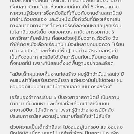
ก่อสร้างที่เคยเห็นมาตั้งแต่เด็ก เริ่มค้นพบตัวเองว่าอยาก
เรียนสถาปัตย์ตั้งแต่ช่วงมัธยมศึกษาปีที่ 5 จึงพยายาม
หาความรู้ด้วยการซื้อหนังสือที่เกี่ยวกับงานด้านสถาปัตย์
มาอ่านด้วยตนเอง และวันหนึ่งเมื่อถึงวันที่ต้องเลือกเส้น
ทางอนาคตทางการศึกษา เอิร์ธก็ลองค้นหาข้อมูลที่เรียน
ในโลกอินเตอร์เน็ต จนเจอคณะสถาปัตยกรรมศาสตร์
มหาวิทยาลัยศรีปทุม
ที่สอนด้วยผู้เชี่ยวชาญตัวจริง จึง
ทำให้ตัดสินใจเลือกเรียนที่นี่ แม้จะมีหลายคนบอกว่า “เรียน
ยาก จบน้อย” และยิ่งไม่มีพื้นฐานอย่างเอิร์ธ ยอมรับว่า
เป็นกังวลมาก แต่เมื่อได้เข้ามาเรียนกับเปลี่ยนความคิด
ทั้งหมดที่มี เพราะที่นี่สอนตั้งแต่พื้นฐานอย่างละเอียด
“สมัยเด็กผมเคยเห็นงานก่อสร้าง ผมรู้สึกว่ามันน่าสนใจ มี
คนแนะนำให้ผมเรียนวิศวะโยธา แต่ผมว่ามันไม่ใช่ตัวผม ผม
ชอบออกแบบบ้าน แต่ไม่ได้ชอบออกแบบโครงสร้าง”
เอิร์ธมองว่าการเรียน 5 ปีของสาขาสถาปัตย์ เป็นความ
ท้าทาย ที่น่าค้นหา และตั้งใจที่จะเลือกเฮ้าส์เรียนกับ
อาจารย์ปิยะ ไล้หลีกพาล เพราะรู้สึกว่าอาจารย์มีคลัง
ประสบการณ์และความรู้มากมายที่รอให้เข้าไปสัมผัส
ด้วยความเป็นเด็กรักอิสระ ไม่ชอบอยู่ในกรอบ และชอบลง
มือปฎิบัติ เมื่อจบออกไป เอิร์ธตั้งใจจะเป็นสถาปนิก เพื่อ