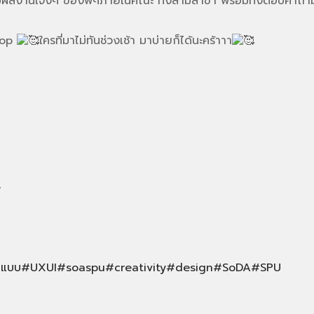
บผลงานเจ๋งๆ ของพี่ๆภายในคณะ ทั้งสามสาขา พร้อมทั้งตอบคำถามเร
shop
ใครที่มาไม่ทันช่วงเช้า มาบ่ายก็ได้นะคร้าาา
/
กแบบ
#UXUI
#soaspu
#creativity
#design
#SoDA
#SPU