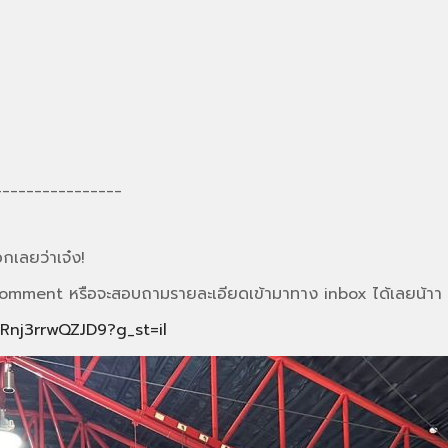
________________
กเลยว่าเจ๋ง!
น Comment หรือจะสอบถามรายละเอียดเข้ามาทาง inbox ได้เลยน้าา
jRnj3rrwQZJD9?g_st=il