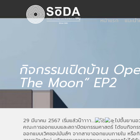
หน้าแรก
แนะน
กิจกรรมเปิดบ้าน Op
The Moon” EP2
29 มีนาคม 2567 เริ่มแล้วน๊าาาา….
ไปขึ้นยานอ
คณะการออกแบบและสถาปัตยกรรมศาสตร์ ได้ขนกิจกรรมด
ออกแบบเวิคชอปมันส์ๆ จากสาขาออกแบบภายใน หรือกิจ