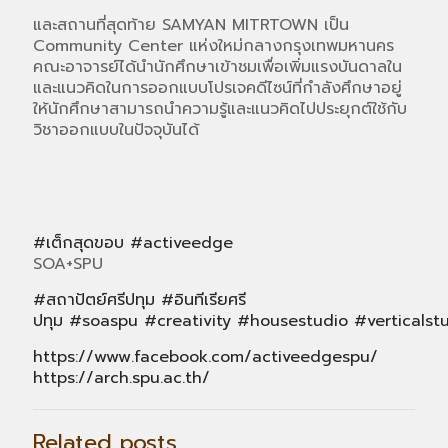
และสถานที่สุดท้าย SAMYAN MITRTOWN เป็น
Community Center แห่งใหม่กลางกรุงเทพมหานคร
คณะอาจารย์ได้นำนักศึกษาเข้าชมเพื่อเพิ่มแรงบันดาลใน
และแนวคิดในการออกแบบโปรเจคดีไซน์ที่กำลังศึกษาอยู่
ให้นักศึกษาสามารถนำความรู้และแนวคิดไปประยุกต์ใช้กับ
วิชาออกแบบในปัจจุบันได้
#เต็กสุดขอบ
#activeed
ge
SOA+SPU
#สถาปัตย์ศรีปทุม
#อินทีเรียศรี
ปทุม
#soaspu
#creativity
#housestudio
#verticalst
https://www.facebook.com/activeedgespu/
https://arch.spu.ac.th/
Related posts